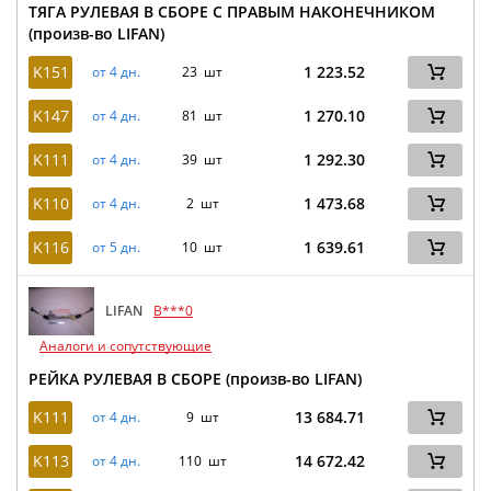
ТЯГА РУЛЕВАЯ В СБОРЕ С ПРАВЫМ НАКОНЕЧНИКОМ
(произв-во LIFAN)
K151
1 223.52
от 4 дн.
23 шт
K147
1 270.10
от 4 дн.
81 шт
K111
1 292.30
от 4 дн.
39 шт
K110
1 473.68
от 4 дн.
2 шт
K116
1 639.61
от 5 дн.
10 шт
LIFAN
B***0
Аналоги и сопутствующие
РЕЙКА РУЛЕВАЯ В СБОРЕ (произв-во LIFAN)
K111
13 684.71
от 4 дн.
9 шт
K113
14 672.42
от 4 дн.
110 шт