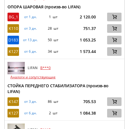
ОПОРА ШАРОВАЯ (произв-во LIFAN)
BG_1
2 120.00
от 1 дн.
1 шт
K110
751.37
от 3 дн.
28 шт
D183
1 053.25
от 13 дн.
50 шт
K127
1 573.44
от 6 дн.
34 шт
LIFAN
B***0
Аналоги и сопутствующие
СТОЙКА ПЕРЕДНЕГО СТАБИЛИЗАТОРА (произв-во
LIFAN)
K147
705.53
от 3 дн.
86 шт
K127
1 084.38
от 6 дн.
2 шт