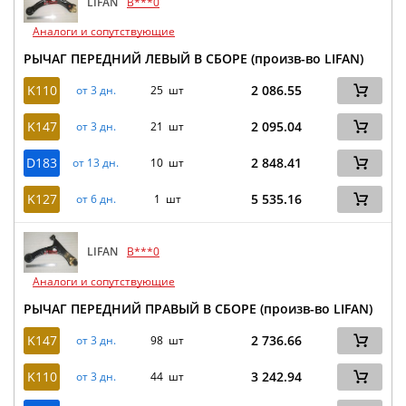
LIFAN
B***0
Аналоги и сопутствующие
РЫЧАГ ПЕРЕДНИЙ ЛЕВЫЙ В СБОРЕ (произв-во LIFAN)
K110
2 086.55
от 3 дн.
25 шт
K147
2 095.04
от 3 дн.
21 шт
D183
2 848.41
от 13 дн.
10 шт
K127
5 535.16
от 6 дн.
1 шт
LIFAN
B***0
Аналоги и сопутствующие
РЫЧАГ ПЕРЕДНИЙ ПРАВЫЙ В СБОРЕ (произв-во LIFAN)
K147
2 736.66
от 3 дн.
98 шт
K110
3 242.94
от 3 дн.
44 шт