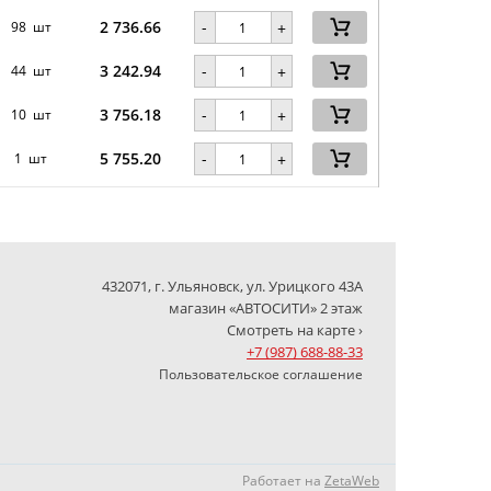
2 736.66
-
98 шт
+
3 242.94
-
44 шт
+
3 756.18
-
10 шт
+
5 755.20
-
1 шт
+
432071, г. Ульяновск, ул. Урицкого 43А
магазин «АВТОСИТИ» 2 этаж
Смотреть на карте ›
+7 (987) 688-88-33
Пользовательское соглашение
Работает на
ZetaWeb