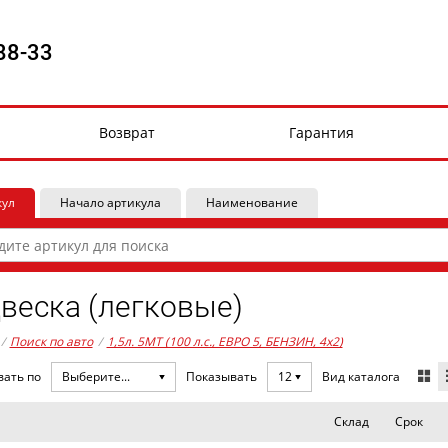
88-33
Возврат
Гарантия
кул
Начало артикула
Наименование
веска (легковые)
/
Поиск по авто
/
1,5л. 5MT (100 л.с., ЕВРО 5, БЕНЗИН, 4x2)
Вид каталога
вать по
Выберите...
Показывать
12
Склад
Срок