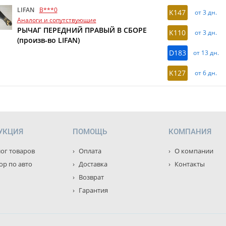
LIFAN
B***0
K147
от 3 дн.
Аналоги и сопутствующие
РЫЧАГ ПЕРЕДНИЙ ПРАВЫЙ В СБОРЕ
K110
от 3 дн.
(произв-во LIFAN)
D183
от 13 дн.
K127
от 6 дн.
УКЦИЯ
ПОМОЩЬ
КОМПАНИЯ
ог товаров
Оплата
О компании
р по авто
Доставка
Контакты
Возврат
Гарантия