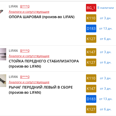
LIFAN
B***0
BG_1
В наличии
Аналоги и сопутствующие
ОПОРА ШАРОВАЯ (произв-во LIFAN)
K110
от 3 дн.
D183
от 13 дн.
K127
от 6 дн.
LIFAN
B***0
K147
от 3 дн.
Аналоги и сопутствующие
СТОЙКА ПЕРЕДНЕГО СТАБИЛИЗАТОРА
K127
от 6 дн.
(произв-во LIFAN)
LIFAN
B***0
K110
от 3 дн.
Аналоги и сопутствующие
РЫЧАГ ПЕРЕДНИЙ ЛЕВЫЙ В СБОРЕ
K147
от 3 дн.
(произв-во LIFAN)
D183
от 13 дн.
K127
от 6 дн.