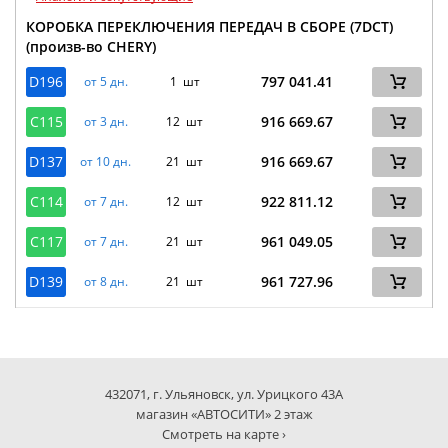
КОРОБКА ПЕРЕКЛЮЧЕНИЯ ПЕРЕДАЧ В СБОРЕ (7DCT)
(произв-во CHERY)
D196
797 041.41
от 5 дн.
1 шт
C115
916 669.67
от 3 дн.
12 шт
D137
916 669.67
от 10 дн.
21 шт
C114
922 811.12
от 7 дн.
12 шт
C117
961 049.05
от 7 дн.
21 шт
D139
961 727.96
от 8 дн.
21 шт
432071, г. Ульяновск, ул. Урицкого 43А
магазин «АВТОСИТИ» 2 этаж
Смотреть на карте ›