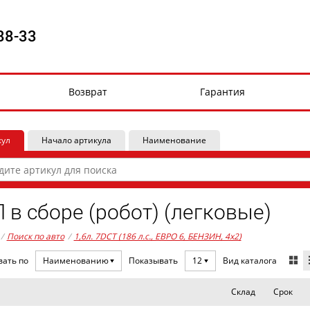
88-33
Возврат
Гарантия
кул
Начало артикула
Наименование
 в сборе (робот) (легковые)
/
Поиск по авто
/
1,6л. 7DCT (186 л.с., ЕВРО 6, БЕНЗИН, 4x2)
Вид каталога
вать по
Наименованию
Показывать
12
Склад
Срок