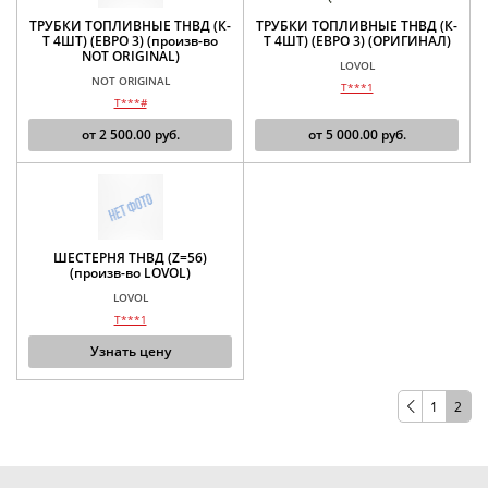
ТРУБКИ ТОПЛИВНЫЕ ТНВД (К-
ТРУБКИ ТОПЛИВНЫЕ ТНВД (К-
Т 4ШТ) (ЕВРО 3) (произв-во
Т 4ШТ) (ЕВРО 3) (ОРИГИНАЛ)
NOT ORIGINAL)
LOVOL
NOT ORIGINAL
T***1
T***#
от
2 500.00
руб.
от
5 000.00
руб.
ШЕСТЕРНЯ ТНВД (Z=56)
(произв-во LOVOL)
LOVOL
T***1
Узнать цену
1
2