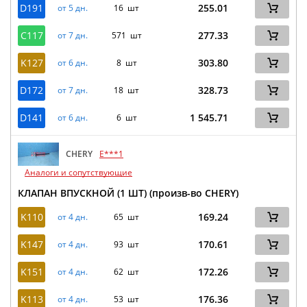
D191
255.01
от 5 дн.
16 шт
C117
277.33
от 7 дн.
571 шт
K127
303.80
от 6 дн.
8 шт
D172
328.73
от 7 дн.
18 шт
D141
1 545.71
от 6 дн.
6 шт
CHERY
E***1
Аналоги и сопутствующие
КЛАПАН ВПУСКНОЙ (1 ШТ) (произв-во CHERY)
K110
169.24
от 4 дн.
65 шт
K147
170.61
от 4 дн.
93 шт
K151
172.26
от 4 дн.
62 шт
K113
176.36
от 4 дн.
53 шт