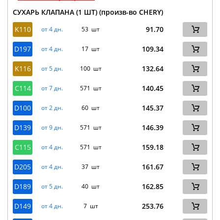
СУХАРЬ КЛАПАНА (1 ШТ) (произв-во CHERY)
K110
91.70
от 4 дн.
53 шт
D197
109.34
от 4 дн.
17 шт
K116
132.64
от 5 дн.
100 шт
C114
140.45
от 7 дн.
571 шт
D100
145.37
от 2 дн.
60 шт
D139
146.39
от 9 дн.
571 шт
C115
159.18
от 4 дн.
571 шт
D205
161.67
от 4 дн.
37 шт
D189
162.85
от 5 дн.
40 шт
D149
253.76
от 4 дн.
7 шт