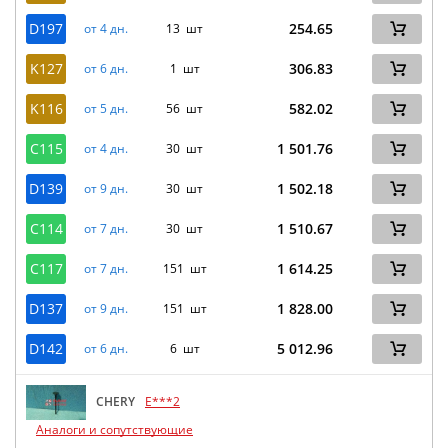
D197
254.65
от 4 дн.
13 шт
K127
306.83
от 6 дн.
1 шт
K116
582.02
от 5 дн.
56 шт
C115
1 501.76
от 4 дн.
30 шт
D139
1 502.18
от 9 дн.
30 шт
C114
1 510.67
от 7 дн.
30 шт
C117
1 614.25
от 7 дн.
151 шт
D137
1 828.00
от 9 дн.
151 шт
D142
5 012.96
от 6 дн.
6 шт
CHERY
E***2
Аналоги и сопутствующие