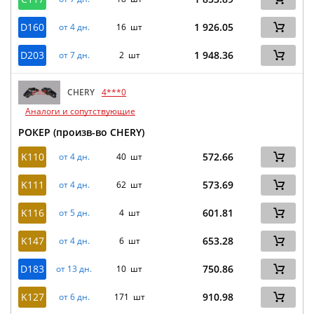
D160
1 926.05
от 4 дн.
16 шт
D203
1 948.36
от 7 дн.
2 шт
CHERY
4***0
Аналоги и сопутствующие
РОКЕР (произв-во CHERY)
K110
572.66
от 4 дн.
40 шт
K111
573.69
от 4 дн.
62 шт
K116
601.81
от 5 дн.
4 шт
K147
653.28
от 4 дн.
6 шт
D183
750.86
от 13 дн.
10 шт
K127
910.98
от 6 дн.
171 шт