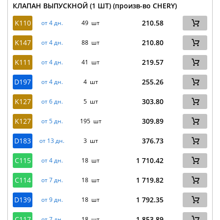
КЛАПАН ВЫПУСКНОЙ (1 ШТ) (произв-во CHERY)
K110
210.58
от 4 дн.
49 шт
K147
210.80
от 4 дн.
88 шт
K111
219.57
от 4 дн.
41 шт
D197
255.26
от 4 дн.
4 шт
K127
303.80
от 6 дн.
5 шт
K127
309.89
от 5 дн.
195 шт
D183
376.73
от 13 дн.
3 шт
C115
1 710.42
от 4 дн.
18 шт
C114
1 719.82
от 7 дн.
18 шт
D139
1 792.35
от 9 дн.
18 шт
C117
1 853.89
от 7 дн.
18 шт