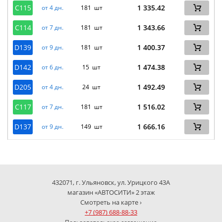
C115
1 335.42
от 4 дн.
181 шт
C114
1 343.66
от 7 дн.
181 шт
D139
1 400.37
от 9 дн.
181 шт
D142
1 474.38
от 6 дн.
15 шт
D205
1 492.49
от 4 дн.
24 шт
C117
1 516.02
от 7 дн.
181 шт
D137
1 666.16
от 9 дн.
149 шт
432071, г. Ульяновск, ул. Урицкого 43А
магазин «АВТОСИТИ» 2 этаж
Смотреть на карте ›
+7 (987) 688-88-33