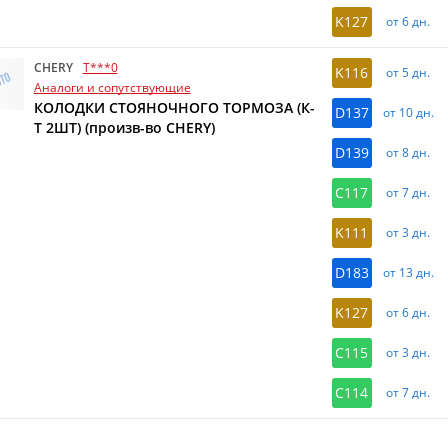
K127
от 6 дн.
CHERY
T***0
K116
от 5 дн.
Аналоги и сопутствующие
КОЛОДКИ СТОЯНОЧНОГО ТОРМОЗА (К-
D137
от 10 дн.
Т 2ШТ) (произв-во CHERY)
D139
от 8 дн.
C117
от 7 дн.
K111
от 3 дн.
D183
от 13 дн.
K127
от 6 дн.
C115
от 3 дн.
C114
от 7 дн.