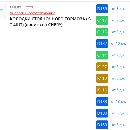
CHERY
T***0
D139
от 8 дн.
Аналоги и сопутствующие
КОЛОДКИ СТОЯНОЧНОГО ТОРМОЗА (К-
C117
от 7 дн.
Т 4ШТ) (произв-во CHERY)
C115
от 3 дн.
D137
от 10 дн.
C114
от 7 дн.
K127
от 5 дн.
K110
от 3 дн.
K116
от 5 дн.
D183
от 13 дн.
D100
от 3 дн.
D189
от 5 дн.