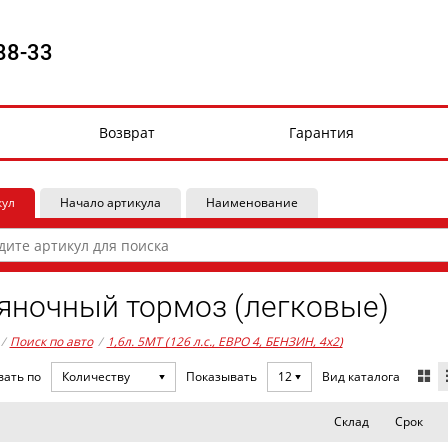
88-33
Возврат
Гарантия
кул
Начало артикула
Наименование
яночный тормоз (легковые)
/
Поиск по авто
/
1,6л. 5MT (126 л.с., ЕВРО 4, БЕНЗИН, 4x2)
Вид каталога
вать по
Количеству
Показывать
12
Склад
Срок