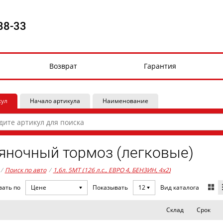
88-33
Возврат
Гарантия
кул
Начало артикула
Наименование
яночный тормоз (легковые)
/
Поиск по авто
/
1,6л. 5MT (126 л.с., ЕВРО 4, БЕНЗИН, 4x2)
Вид каталога
вать по
Цене
Показывать
12
Склад
Срок