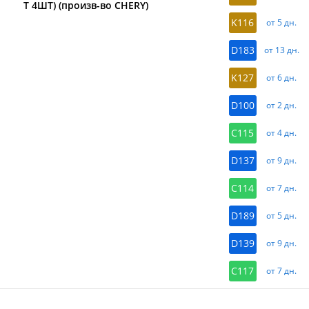
Т 4ШТ) (произв-во CHERY)
K116
от 5 дн.
D183
от 13 дн.
K127
от 6 дн.
D100
от 2 дн.
C115
от 4 дн.
D137
от 9 дн.
C114
от 7 дн.
D189
от 5 дн.
D139
от 9 дн.
C117
от 7 дн.