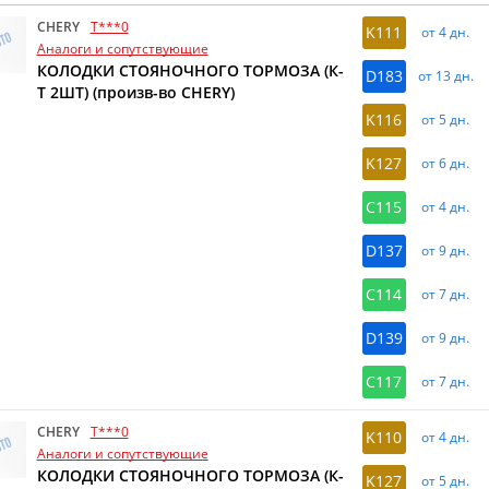
CHERY
T***0
K111
от 4 дн.
Аналоги и сопутствующие
КОЛОДКИ СТОЯНОЧНОГО ТОРМОЗА (К-
D183
от 13 дн.
Т 2ШТ) (произв-во CHERY)
K116
от 5 дн.
K127
от 6 дн.
C115
от 4 дн.
D137
от 9 дн.
C114
от 7 дн.
D139
от 9 дн.
C117
от 7 дн.
CHERY
T***0
K110
от 4 дн.
Аналоги и сопутствующие
КОЛОДКИ СТОЯНОЧНОГО ТОРМОЗА (К-
K127
от 5 дн.