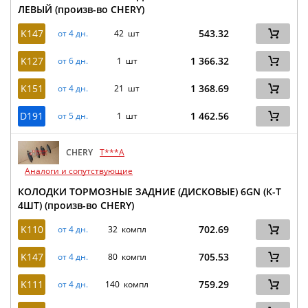
ЛЕВЫЙ (произв-во CHERY)
K147
543.32
от 4 дн.
42 шт
K127
1 366.32
от 6 дн.
1 шт
K151
1 368.69
от 4 дн.
21 шт
D191
1 462.56
от 5 дн.
1 шт
CHERY
T***A
Аналоги и сопутствующие
КОЛОДКИ ТОРМОЗНЫЕ ЗАДНИЕ (ДИСКОВЫЕ) 6GN (К-Т
4ШТ) (произв-во CHERY)
K110
702.69
от 4 дн.
32 компл
K147
705.53
от 4 дн.
80 компл
K111
759.29
от 4 дн.
140 компл