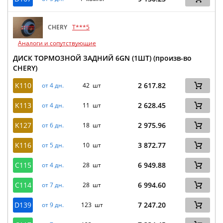
CHERY
T***5
Аналоги и сопутствующие
ДИСК ТОРМОЗНОЙ ЗАДНИЙ 6GN (1ШТ) (произв-во
CHERY)
K110
2 617.82
от 4 дн.
42 шт
K113
2 628.45
от 4 дн.
11 шт
K127
2 975.96
от 6 дн.
18 шт
K116
3 872.77
от 5 дн.
10 шт
C115
6 949.88
от 4 дн.
28 шт
C114
6 994.60
от 7 дн.
28 шт
D139
7 247.20
от 9 дн.
123 шт