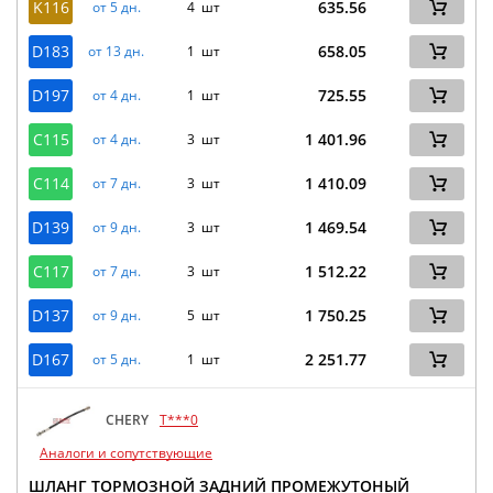
K116
635.56
от 5 дн.
4 шт
D183
658.05
от 13 дн.
1 шт
D197
725.55
от 4 дн.
1 шт
C115
1 401.96
от 4 дн.
3 шт
C114
1 410.09
от 7 дн.
3 шт
D139
1 469.54
от 9 дн.
3 шт
C117
1 512.22
от 7 дн.
3 шт
D137
1 750.25
от 9 дн.
5 шт
D167
2 251.77
от 5 дн.
1 шт
CHERY
T***0
Аналоги и сопутствующие
ШЛАНГ ТОРМОЗНОЙ ЗАДНИЙ ПРОМЕЖУТОНЫЙ