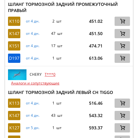
ШЛАНГ ТОРМОЗНОЙ ЗАДНИЙ ПРОМЕЖУТОЧНЫЙ
ПРАВЫЙ
K110
451.02
от 4 дн.
2 шт
K147
451.50
от 4 дн.
47 шт
K151
474.71
от 4 дн.
17 шт
D197
613.06
от 4 дн.
1 шт
CHERY
T***0
Аналоги и сопутствующие
ШЛАНГ ТОРМОЗНОЙ ЗАДНИЙ ЛЕВЫЙ CH TIGGO
K113
516.46
от 4 дн.
1 шт
K147
543.32
от 4 дн.
43 шт
K127
593.37
от 5 дн.
1 шт