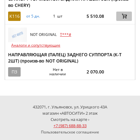
во CHERY)
K116
5 510.08
от 5 дн.
1 шт
NOT ORIGINAL
T***#
Аналоги и сопутствующие
НАПРАВЛЯЮЩАЯ (ПАЛЕЦ) ЗАДНЕГО СУППОРТА (К-Т
2ШТ) (произв-во NOT ORIGINAL)
Нет в
ПЗ
2 070.00
наличии
432071, г. Ульяновск, ул. Урицкого 43А
магазин «АВТОСИТИ» 2 этаж
Смотреть на карте ›
+7 (987) 688-88-33
Пользовательское соглашение