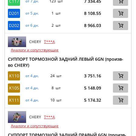
C117
7 334.45
от 7 дн.
123 шт
D201
8 108.55
от 5 дн.
1 шт
D202
8 966.03
от 6 дн.
2 шт
CHERY
T***A
Аналоги и сопутствующие
СУППОРТ ТОРМОЗНОЙ ЗАДНИЙ ЛЕВЫЙ 6GN (произв-
во CHERY)
K110
3 751.16
от 4 дн.
24 шт
K105
5 148.09
от 4 дн.
8 шт
K111
5 174.32
от 4 дн.
10 шт
CHERY
T***A
Аналоги и сопутствующие
СУППОРТ ТОРМОЗНОЙ ЗАДНИЙ ПРАВЫЙ 6GN (произв-