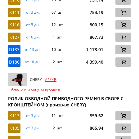
K111
754.19
от 3 дн.
67 шт
K116
800.15
от 5 дн.
12 шт
K127
867.73
от 6 дн.
1 шт
D183
1 173.01
от 13 дн.
10 шт
D180
4 399.40
от 10 дн.
2 шт
CHERY
A***B
Аналоги и сопутствующие
РОЛИК ОБВОДНОЙ ПРИВОДНОГО РЕМНЯ В СБОРЕ С
КРОНШТЕЙНОМ (произв-во CHERY)
K113
859.62
от 3 дн.
11 шт
K105
865.94
от 3 дн.
2 шт