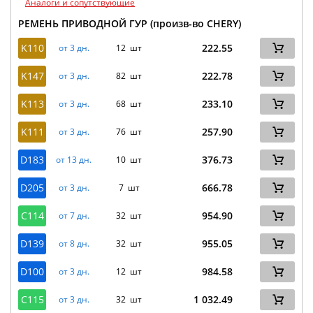
Аналоги и сопутствующие
РЕМЕНЬ ПРИВОДНОЙ ГУР (произв-во CHERY)
K110
222.55
от 3 дн.
12 шт
K147
222.78
от 3 дн.
82 шт
K113
233.10
от 3 дн.
68 шт
K111
257.90
от 3 дн.
76 шт
D183
376.73
от 13 дн.
10 шт
D205
666.78
от 3 дн.
7 шт
C114
954.90
от 7 дн.
32 шт
D139
955.05
от 8 дн.
32 шт
D100
984.58
от 3 дн.
12 шт
C115
1 032.49
от 3 дн.
32 шт