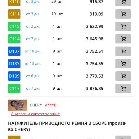
K110
915.37
от 3 дн.
29 шт
K111
919.09
от 3 дн.
19 шт
C115
3 622.99
от 3 дн.
1 шт
C114
3 645.98
от 7 дн.
1 шт
D137
3 752.51
от 10 дн.
9 шт
D183
3 754.55
от 13 дн.
1 шт
D139
3 779.53
от 8 дн.
9 шт
C117
3 876.85
от 7 дн.
9 шт
CHERY
A***B
Аналоги и сопутствующие
НАТЯЖИТЕЛЬ ПРИВОДНОГО РЕМНЯ В СБОРЕ (произв-
во CHERY)