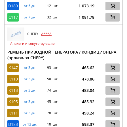
D189
1 073.19
от 5 дн.
12 шт
C117
1 081.78
от 7 дн.
32 шт
CHERY
A***A
Аналоги и сопутствующие
РЕМЕНЬ ПРИВОДНОЙ ГЕНЕРАТОРА / КОНДИЦИОНЕРА
(произв-во CHERY)
K147
465.62
от 3 дн.
93 шт
K110
478.86
от 3 дн.
50 шт
K113
483.04
от 3 дн.
74 шт
K105
485.32
от 3 дн.
45 шт
K111
498.24
от 3 дн.
78 шт
D183
593.37
от 13 дн.
10 шт