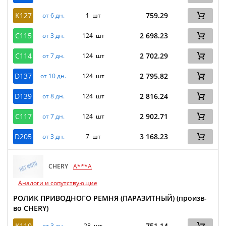
K127
759.29
от 6 дн.
1 шт
C115
2 698.23
от 3 дн.
124 шт
C114
2 702.29
от 7 дн.
124 шт
D137
2 795.82
от 10 дн.
124 шт
D139
2 816.24
от 8 дн.
124 шт
C117
2 902.71
от 7 дн.
124 шт
D205
3 168.23
от 3 дн.
7 шт
CHERY
A***A
Аналоги и сопутствующие
РОЛИК ПРИВОДНОГО РЕМНЯ (ПАРАЗИТНЫЙ) (произв-
во CHERY)
K110
751.14
от 3 дн.
28 шт