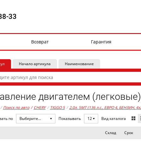
88-33
Возврат
Гарантия
кул
Начало артикула
Наименование
авление двигателем (легковые)
/
Поиск по авто
/
CHERY
/
TIGGO 5
/
2,0л. 5MT (136 л.с., ЕВРО 4, БЕНЗИН, 4x
Вид каталога
вать по
Выберите...
Показывать
12
Склад
Срок