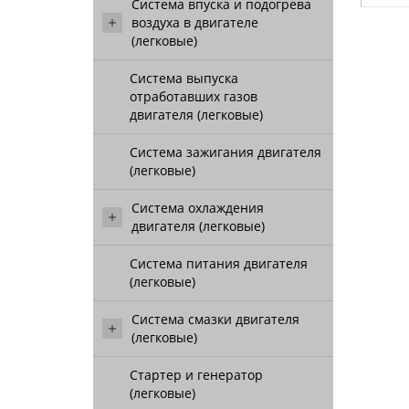
Система впуска и подогрева
воздуха в двигателе
(легковые)
Система выпуска
отработавших газов
двигателя (легковые)
Система зажигания двигателя
(легковые)
Система охлаждения
двигателя (легковые)
Система питания двигателя
(легковые)
Система смазки двигателя
(легковые)
Стартер и генератор
(легковые)