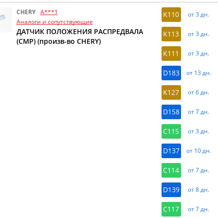
CHERY
A***1
K110
от 3 дн.
Аналоги и сопутствующие
ДАТЧИК ПОЛОЖЕНИЯ РАСПРЕДВАЛА
K113
от 3 дн.
(CMP) (произв-во CHERY)
K111
от 3 дн.
D183
от 13 дн.
K127
от 6 дн.
D158
от 7 дн.
C115
от 3 дн.
D137
от 10 дн.
C114
от 7 дн.
D139
от 8 дн.
C117
от 7 дн.