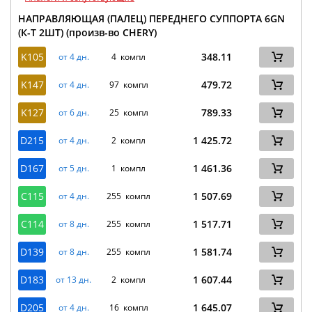
НАПРАВЛЯЮЩАЯ (ПАЛЕЦ) ПЕРЕДНЕГО СУППОРТА 6GN
(К-Т 2ШТ) (произв-во CHERY)
K105
348.11
от 4 дн.
4 компл
K147
479.72
от 4 дн.
97 компл
K127
789.33
от 6 дн.
25 компл
D215
1 425.72
от 4 дн.
2 компл
D167
1 461.36
от 5 дн.
1 компл
C115
1 507.69
от 4 дн.
255 компл
C114
1 517.71
от 8 дн.
255 компл
D139
1 581.74
от 8 дн.
255 компл
D183
1 607.44
от 13 дн.
2 компл
D205
1 645.07
от 4 дн.
16 компл