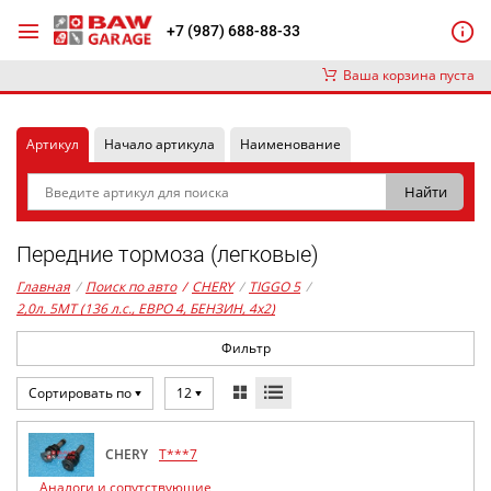
+7 (987) 688-88-33
Ваша корзина пуста
Артикул
Начало артикула
Наименование
Передние тормоза (легковые)
Главная
/
Поиск по авто
/
CHERY
/
TIGGO 5
/
2,0л. 5MT (136 л.с., ЕВРО 4, БЕНЗИН, 4x2)
Фильтр
Сортировать по
12
CHERY
T***7
Аналоги и сопутствующие