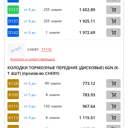
C117
1 652.89
от 8 дн.
255 компл
D137
1 925.11
от 8 дн.
255 компл
D142
1 972.69
от 6 дн.
1 компл
CHERY
T***0
Аналоги и сопутствующие
КОЛОДКИ ТОРМОЗНЫЕ ПЕРЕДНИЕ (ДИСКОВЫЕ) 6GN (К-
Т 4ШТ) (произв-во CHERY)
K128
773.12
от 6 дн.
99 компл
K109
783.93
от 5 дн.
8 компл
K111
967.64
от 4 дн.
133 компл
K113
1 115.51
от 4 дн.
8 компл