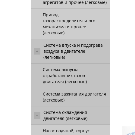
агрегатов и прочее (легковые)
Привод
газораспределительного
механизма и прочее
(легковые)
Система впуска и подогрева
воздуха в двигателе
(легковые)
Система выпуска
отработавших газов
двигателя (легковые)
Система зажигания двигателя
(легковые)
Система охлаждения
двигателя (легковые)
Насос водяной, корпус