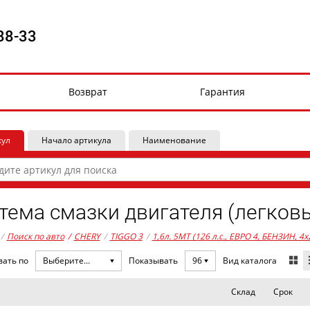
88-33
Возврат
Гарантия
кул
Начало артикула
Наименование
тема смазки двигателя (легков
/
Поиск по авто
/
CHERY
/
TIGGO 3
/
1,6л. 5MT (126 л.с., ЕВРО 4, БЕНЗИН, 4x
Вид каталога
вать по
Выберите...
Показывать
96
Склад
Срок