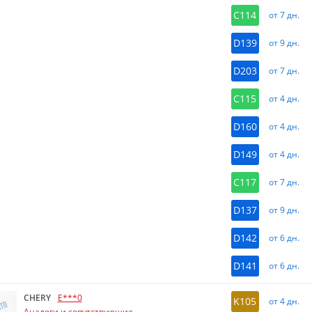
C114
от 7 дн.
D139
от 9 дн.
D203
от 7 дн.
C115
от 4 дн.
D160
от 4 дн.
D149
от 4 дн.
C117
от 7 дн.
D137
от 9 дн.
D142
от 6 дн.
D141
от 6 дн.
CHERY
E***0
K105
от 4 дн.
Аналоги и сопутствующие