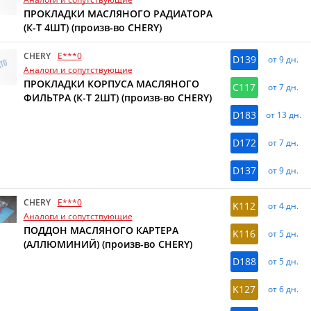
ПРОКЛАДКИ МАСЛЯНОГО РАДИАТОРА
(К-Т 4ШТ) (произв-во CHERY)
CHERY
E***0
D139
от 9 дн.
Аналоги и сопутствующие
ПРОКЛАДКИ КОРПУСА МАСЛЯНОГО
C117
от 7 дн.
ФИЛЬТРА (К-Т 2ШТ) (произв-во CHERY)
D183
от 13 дн.
D172
от 7 дн.
D137
от 9 дн.
CHERY
E***0
K112
от 4 дн.
Аналоги и сопутствующие
ПОДДОН МАСЛЯНОГО КАРТЕРА
K116
от 5 дн.
(АЛЛЮМИНИЙ) (произв-во CHERY)
D188
от 5 дн.
K127
от 6 дн.