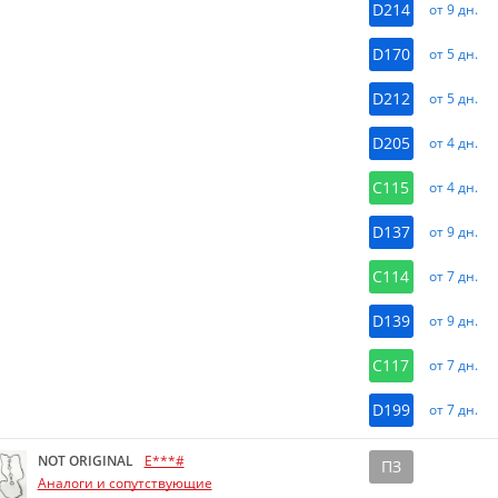
D214
от 9 дн.
D170
от 5 дн.
D212
от 5 дн.
D205
от 4 дн.
C115
от 4 дн.
D137
от 9 дн.
C114
от 7 дн.
D139
от 9 дн.
C117
от 7 дн.
D199
от 7 дн.
NOT ORIGINAL
E***#
ПЗ
Аналоги и сопутствующие