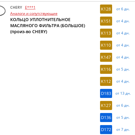
CHERY
E***1
K128
от 6 дн.
Аналоги и сопутствующие
КОЛЬЦО УПЛОТНИТЕЛЬНОЕ
K151
от 4 дн.
МАСЛЯНОГО ФИЛЬТРА (БОЛЬШОЕ)
(произ-во CHERY)
K113
от 4 дн.
K110
от 4 дн.
K147
от 4 дн.
K116
от 5 дн.
K112
от 4 дн.
D183
от 13 дн.
K127
от 6 дн.
D136
от 5 дн.
D172
от 7 дн.