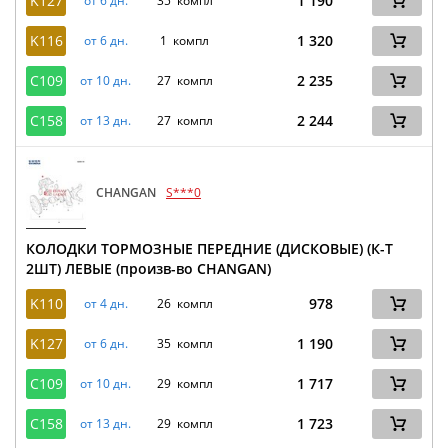
K127
1 190
от 6 дн.
35 компл
K116
1 320
от 6 дн.
1 компл
C109
2 235
от 10 дн.
27 компл
C158
2 244
от 13 дн.
27 компл
CHANGAN
S***0
КОЛОДКИ ТОРМОЗНЫЕ ПЕРЕДНИЕ (ДИСКОВЫЕ) (К-Т
2ШТ) ЛЕВЫЕ (произв-во CHANGAN)
K110
978
от 4 дн.
26 компл
K127
1 190
от 6 дн.
35 компл
C109
1 717
от 10 дн.
29 компл
C158
1 723
от 13 дн.
29 компл