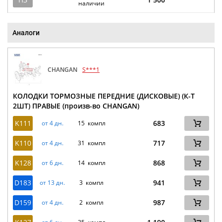
наличии
Аналоги
CHANGAN
S***1
КОЛОДКИ ТОРМОЗНЫЕ ПЕРЕДНИЕ (ДИСКОВЫЕ) (К-Т
2ШТ) ПРАВЫЕ (произв-во CHANGAN)
K111
683
от 4 дн.
15 компл
K110
717
от 4 дн.
31 компл
K128
868
от 6 дн.
14 компл
D183
941
от 13 дн.
3 компл
D159
987
от 4 дн.
2 компл