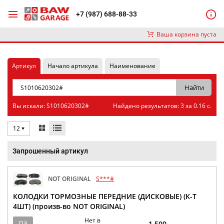
+7 (987) 688-88-33
Ваша корзина пуста
Артикул
Начало артикула
Наименование
Вы искали: S1010620302#
Найдено результатов: 3 за 0.16 с.
12
Запрошенный артикул
NOT ORIGINAL
S***#
КОЛОДКИ ТОРМОЗНЫЕ ПЕРЕДНИЕ (ДИСКОВЫЕ) (К-Т
4ШТ) (произв-во NOT ORIGINAL)
Нет в
ПЗ
1 500