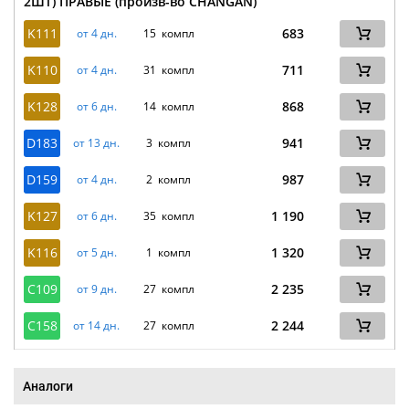
2ШТ) ПРАВЫЕ (произв-во CHANGAN)
K111
683
от 4 дн.
15 компл
K110
711
от 4 дн.
31 компл
K128
868
от 6 дн.
14 компл
D183
941
от 13 дн.
3 компл
D159
987
от 4 дн.
2 компл
K127
1 190
от 6 дн.
35 компл
K116
1 320
от 5 дн.
1 компл
C109
2 235
от 9 дн.
27 компл
C158
2 244
от 14 дн.
27 компл
Аналоги