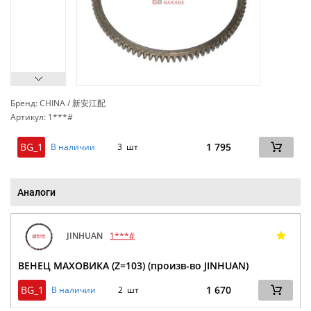
Бренд: CHINA / 新安江配
Артикул: 1***#
сп
BG_1
1 795
В наличии
3 шт
Аналоги
JINHUAN
1***#
ВЕНЕЦ МАХОВИКА (Z=103) (произв-во JINHUAN)
BG_1
1 670
В наличии
2 шт