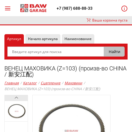
+7 (987) 688-88-33
Ваша корзина пуста
Артикул
Начало артикула
Наименование
ВЕНЕЦ МАХОВИКА (Z=103) (произв-во CHINA
/ 新安江配)
Главная
/
Каталог
/
Сцепление
/
Маховики
/
ВЕНЕЦ МАХОВИКА (Z=103) (произв-во CHINA / 新安江配)