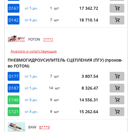
D167
17 342.72
от 5 дн.
1 шт
D142
18 710.14
от 6 дн.
7 шт
FOTON
1***1
Аналоги и сопутствующие
ПНЕВМОГИДРОУСИЛИТЕЛЬ СЦЕПЛЕНИЯ (ПГУ) (произв-
во FOTON)
D177
3 807.54
от 5 дн.
7 шт
D187
8 326.47
от 5 дн.
14 шт
C146
14 556.31
от 8 дн.
9 шт
C121
15 262.64
от 8 дн.
9 шт
BAW
B***9