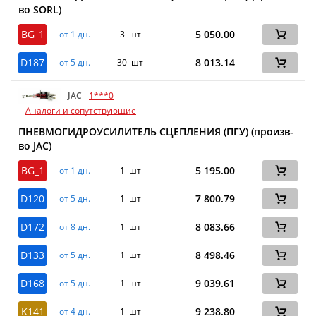
во SORL)
BG_1
5 050.00
от 1 дн.
3 шт
D187
8 013.14
от 5 дн.
30 шт
JAC
1***0
Аналоги и сопутствующие
ПНЕВМОГИДРОУСИЛИТЕЛЬ СЦЕПЛЕНИЯ (ПГУ) (произв-
во JAC)
BG_1
5 195.00
от 1 дн.
1 шт
D120
7 800.79
от 5 дн.
1 шт
D172
8 083.66
от 8 дн.
1 шт
D133
8 498.46
от 5 дн.
1 шт
D168
9 039.61
от 5 дн.
1 шт
K141
9 238.80
от 4 дн.
1 шт