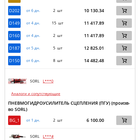
D202
10 130.34
от 6 дн.
2 шт
D149
11 417.89
от 4 дн.
15 шт
D160
11 417.89
от 4 дн.
2 шт
D187
12 825.01
от 5 дн.
5 шт
D150
14 482.48
от 6 дн.
8 шт
SORL
L***0
Аналоги и сопутствующие
ПНЕВМОГИДРОУСИЛИТЕЛЬ СЦЕПЛЕНИЯ (ПГУ) (произв-
во SORL)
BG_1
6 100.00
от 1 дн.
2 шт
SORL
L***#