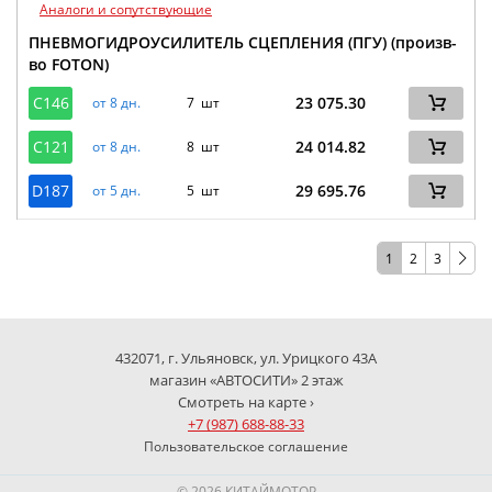
Аналоги и сопутствующие
ПНЕВМОГИДРОУСИЛИТЕЛЬ СЦЕПЛЕНИЯ (ПГУ) (произв-
во FOTON)
C146
23 075.30
от 8 дн.
7 шт
C121
24 014.82
от 8 дн.
8 шт
D187
29 695.76
от 5 дн.
5 шт
1
2
3
432071, г. Ульяновск, ул. Урицкого 43А
магазин «АВТОСИТИ» 2 этаж
Смотреть на карте ›
+7 (987) 688-88-33
Пользовательское соглашение
© 2026 КИТАЙМОТОР