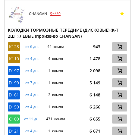
CHANGAN
S***0
КОЛОДКИ ТОРМОЗНЫЕ ПЕРЕДНИЕ (ДИСКОВЫЕ) (К-Т
2ШТ) ЛЕВЫЕ (произв-во CHANGAN)
K128
943
от 6 дн.
44 компл
K110
1 478
от 4 дн.
4 компл
D197
2 098
от 4 дн.
1 компл
D199
5 149
от 7 дн.
1 компл
D161
6 148
от 4 дн.
2 компл
D159
6 266
от 4 дн.
1 компл
C109
6 655
от 11 дн.
471 компл
D121
6 671
от 4 дн.
1 компл