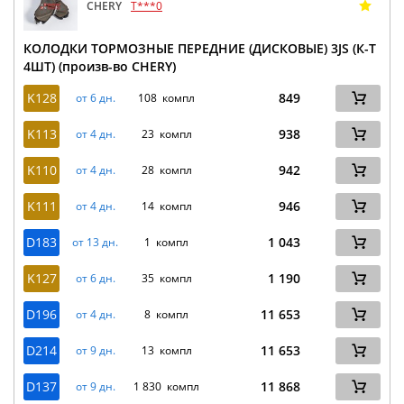
CHERY
T***0
КОЛОДКИ ТОРМОЗНЫЕ ПЕРЕДНИЕ (ДИСКОВЫЕ) 3JS (К-Т
4ШТ) (произв-во CHERY)
K128
849
от 6 дн.
108 компл
K113
938
от 4 дн.
23 компл
K110
942
от 4 дн.
28 компл
K111
946
от 4 дн.
14 компл
D183
1 043
от 13 дн.
1 компл
K127
1 190
от 6 дн.
35 компл
D196
11 653
от 4 дн.
8 компл
D214
11 653
от 9 дн.
13 компл
D137
11 868
от 9 дн.
1 830 компл