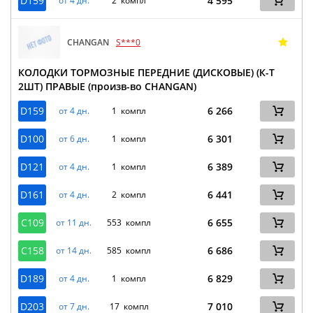
D159
4 595
от 4 дн.
2 компл
CHANGAN
S***0
КОЛОДКИ ТОРМОЗНЫЕ ПЕРЕДНИЕ (ДИСКОВЫЕ) (К-Т
2ШТ) ПРАВЫЕ (произв-во CHANGAN)
D159
6 266
от 4 дн.
1 компл
D100
6 301
от 6 дн.
1 компл
D121
6 389
от 4 дн.
1 компл
D161
6 441
от 4 дн.
2 компл
C109
6 655
от 11 дн.
553 компл
C158
6 686
от 14 дн.
585 компл
D189
6 829
от 4 дн.
1 компл
D203
7 010
от 7 дн.
17 компл