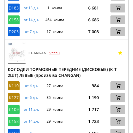
D183
6 681
от 13 дн.
1 компл
C158
6 686
от 14 дн.
464 компл
D203
7 008
от 7 дн.
17 компл
CHANGAN
S***0
КОЛОДКИ ТОРМОЗНЫЕ ПЕРЕДНИЕ (ДИСКОВЫЕ) (К-Т
2ШТ) ЛЕВЫЕ (произв-во CHANGAN)
K110
984
от 4 дн.
27 компл
K127
1 190
от 6 дн.
35 компл
C109
1 717
от 11 дн.
29 компл
C158
1 723
от 14 дн.
29 компл