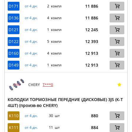
D171
11 886
от 4 дн.
2 компл
D136
11 886
от 4 дн.
4 компл
D121
12 245
от 4 дн.
1 компл
D122
12 393
от 4 дн.
5 компл
D160
12 913
от 4 дн.
4 компл
D149
12 913
от 4 дн.
1 компл
CHERY
T***0
КОЛОДКИ ТОРМОЗНЫЕ ПЕРЕДНИЕ (ДИСКОВЫЕ) 3JS (К-Т
4ШТ) (произв-во CHERY)
K110
880
от 4 дн.
30 шт
K111
884
от 4 дн.
11 шт