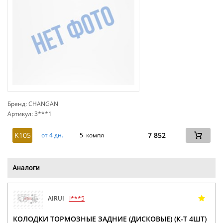
Бренд: CHANGAN
Артикул: 3***1
сп
K105
7 852
от 4 дн.
5 компл
Аналоги
AIRUI
J***5
КОЛОДКИ ТОРМОЗНЫЕ ЗАДНИЕ (ДИСКОВЫЕ) (К-Т 4ШТ)