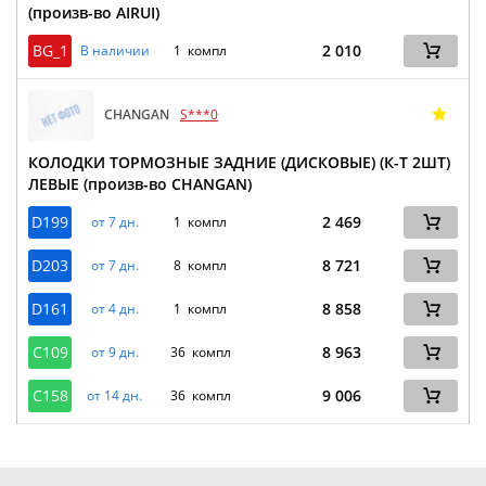
(произв-во AIRUI)
BG_1
2 010
В наличии
1 компл
CHANGAN
S***0
КОЛОДКИ ТОРМОЗНЫЕ ЗАДНИЕ (ДИСКОВЫЕ) (К-Т 2ШТ)
ЛЕВЫЕ (произв-во CHANGAN)
D199
2 469
от 7 дн.
1 компл
D203
8 721
от 7 дн.
8 компл
D161
8 858
от 4 дн.
1 компл
C109
8 963
от 9 дн.
36 компл
C158
9 006
от 14 дн.
36 компл