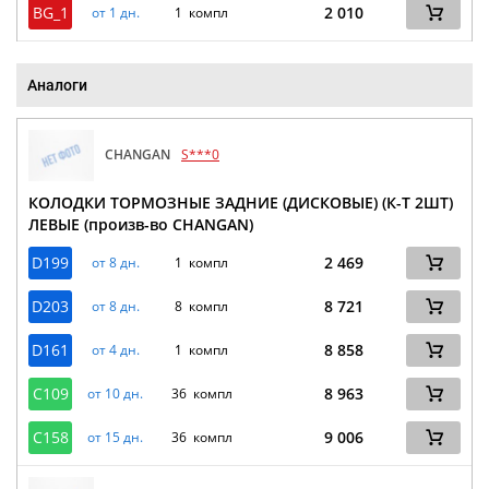
BG_1
2 010
от 1 дн.
1 компл
Аналоги
CHANGAN
S***0
КОЛОДКИ ТОРМОЗНЫЕ ЗАДНИЕ (ДИСКОВЫЕ) (К-Т 2ШТ)
ЛЕВЫЕ (произв-во CHANGAN)
D199
2 469
от 8 дн.
1 компл
D203
8 721
от 8 дн.
8 компл
D161
8 858
от 4 дн.
1 компл
C109
8 963
от 10 дн.
36 компл
C158
9 006
от 15 дн.
36 компл