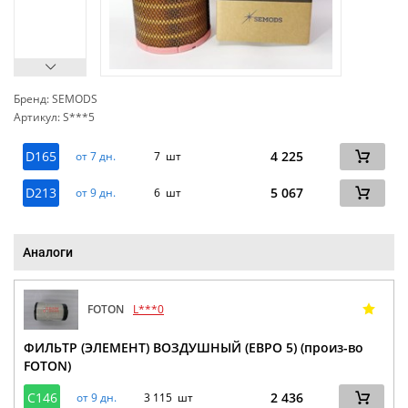
Бренд: SEMODS
Артикул: S***5
сп
D165
4 225
от 7 дн.
7 шт
D213
5 067
от 9 дн.
6 шт
Аналоги
FOTON
L***0
ФИЛЬТР (ЭЛЕМЕНТ) ВОЗДУШНЫЙ (ЕВРО 5) (произ-во
FOTON)
C146
2 436
от 9 дн.
3 115 шт