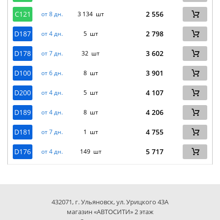
C121
2 556
от 8 дн.
3 134 шт
D187
2 798
от 4 дн.
5 шт
D178
3 602
от 7 дн.
32 шт
D100
3 901
от 6 дн.
8 шт
D200
4 107
от 4 дн.
5 шт
D189
4 206
от 4 дн.
8 шт
D181
4 755
от 7 дн.
1 шт
D176
5 717
от 4 дн.
149 шт
432071, г. Ульяновск, ул. Урицкого 43А
магазин «АВТОСИТИ» 2 этаж