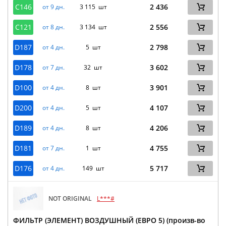
C146
2 436
от 9 дн.
3 115 шт
C121
2 556
от 8 дн.
3 134 шт
D187
2 798
от 4 дн.
5 шт
D178
3 602
от 7 дн.
32 шт
D100
3 901
от 4 дн.
8 шт
D200
4 107
от 4 дн.
5 шт
D189
4 206
от 4 дн.
8 шт
D181
4 755
от 7 дн.
1 шт
D176
5 717
от 4 дн.
149 шт
NOT ORIGINAL
L***#
ФИЛЬТР (ЭЛЕМЕНТ) ВОЗДУШНЫЙ (ЕВРО 5) (произв-во