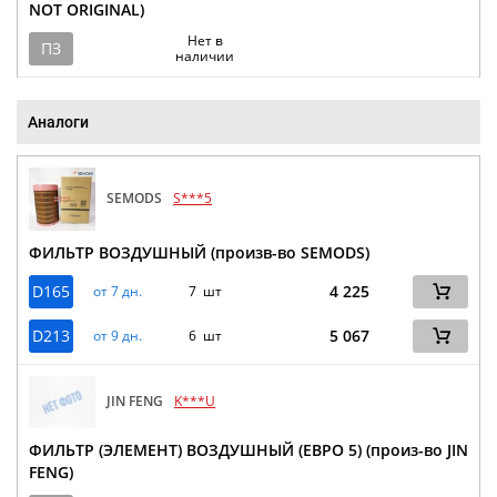
NOT ORIGINAL)
Нет в
ПЗ
наличии
Аналоги
SEMODS
S***5
ФИЛЬТР ВОЗДУШНЫЙ (произв-во SEMODS)
D165
4 225
от 7 дн.
7 шт
D213
5 067
от 9 дн.
6 шт
JIN FENG
K***U
ФИЛЬТР (ЭЛЕМЕНТ) ВОЗДУШНЫЙ (ЕВРО 5) (произ-во JIN
FENG)