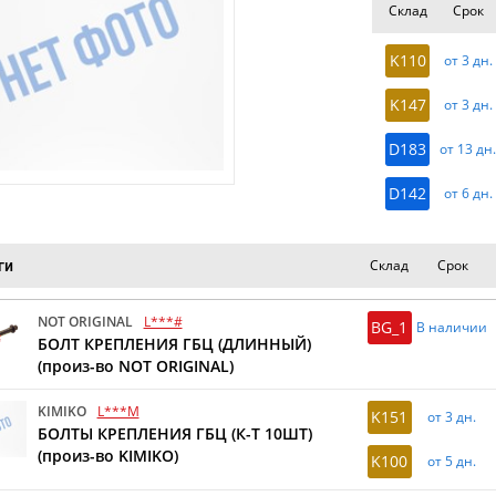
Склад
Срок
K110
от 3 дн.
K147
от 3 дн.
D183
от 13 дн
D142
от 6 дн.
Склад
Срок
ги
NOT ORIGINAL
L***#
BG_1
В наличии
БОЛТ КРЕПЛЕНИЯ ГБЦ (ДЛИННЫЙ)
(произ-во NOT ORIGINAL)
KIMIKO
L***M
K151
от 3 дн.
БОЛТЫ КРЕПЛЕНИЯ ГБЦ (К-Т 10ШТ)
(произ-во KIMIKO)
K100
от 5 дн.