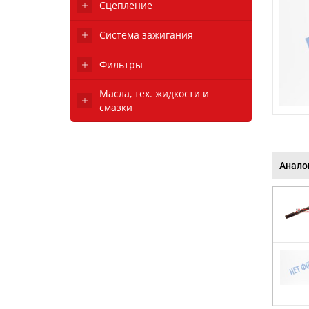
Сцепление
Система зажигания
Фильтры
Масла, тех. жидкости и
смазки
Анало