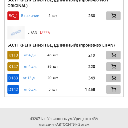
ORIGINAL)
BG_1
260
В наличии
5 шт
LIFAN
L***A
БОЛТ КРЕПЛЕНИЯ ГБЦ (ДЛИННЫЙ) (произв-во LIFAN)
K110
219
от 4 дн.
46 шт
K147
220
от 4 дн.
89 шт
D183
349
от 13 дн.
20 шт
D142
1 458
от 6 дн.
5 шт
432071, г. Ульяновск, ул. Урицкого 43А
магазин «АВТОСИТИ» 2 этаж