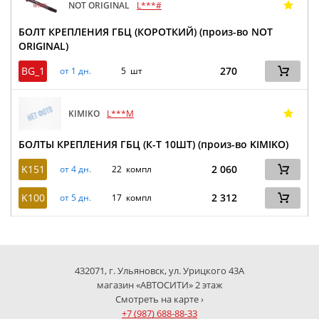
NOT ORIGINAL
L***#
БОЛТ КРЕПЛЕНИЯ ГБЦ (КОРОТКИЙ) (произ-во NOT
ORIGINAL)
BG_1
270
от 1 дн.
5 шт
KIMIKO
L***M
БОЛТЫ КРЕПЛЕНИЯ ГБЦ (К-Т 10ШТ) (произ-во KIMIKO)
K151
2 060
от 4 дн.
22 компл
K100
2 312
от 5 дн.
17 компл
432071, г. Ульяновск, ул. Урицкого 43А
магазин «АВТОСИТИ» 2 этаж
Смотреть на карте ›
+7 (987) 688-88-33