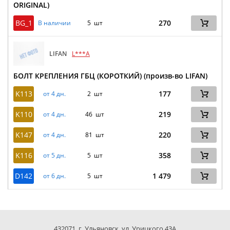
ORIGINAL)
BG_1
270
В наличии
5 шт
LIFAN
L***A
БОЛТ КРЕПЛЕНИЯ ГБЦ (КОРОТКИЙ) (произв-во LIFAN)
K113
177
от 4 дн.
2 шт
K110
219
от 4 дн.
46 шт
K147
220
от 4 дн.
81 шт
K116
358
от 5 дн.
5 шт
D142
1 479
от 6 дн.
5 шт
432071, г. Ульяновск, ул. Урицкого 43А