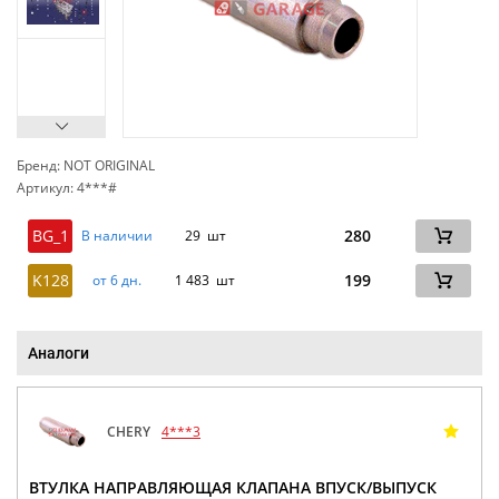
Бренд: NOT ORIGINAL
Артикул: 4***#
сп
BG_1
280
В наличии
29 шт
K128
199
от 6 дн.
1 483 шт
Аналоги
CHERY
4***3
ВТУЛКА НАПРАВЛЯЮЩАЯ КЛАПАНА ВПУСК/ВЫПУСК