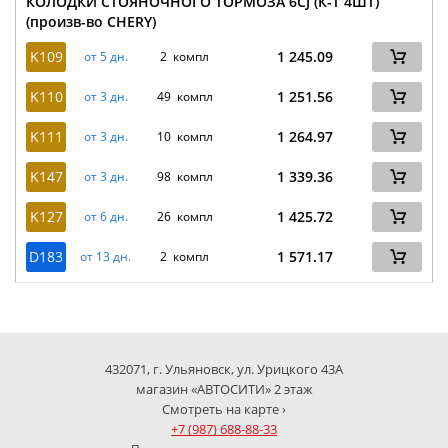
КОЛОДКИ СТОЯНОЧНОГО ТОРМОЗА 6CJ (К-Т 4ШТ)
(произв-во CHERY)
K109
1 245.09
от 5 дн.
2 компл
K110
1 251.56
от 3 дн.
49 компл
K111
1 264.97
от 3 дн.
10 компл
K147
1 339.36
от 3 дн.
98 компл
K127
1 425.72
от 6 дн.
26 компл
D183
1 571.17
от 13 дн.
2 компл
432071, г. Ульяновск, ул. Урицкого 43А
магазин «АВТОСИТИ» 2 этаж
Смотреть на карте ›
+7 (987) 688-88-33