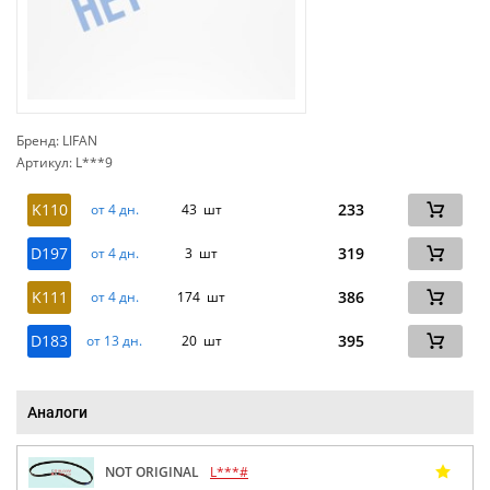
Бренд: LIFAN
Артикул: L***9
сп
K110
233
от 4 дн.
43 шт
D197
319
от 4 дн.
3 шт
K111
386
от 4 дн.
174 шт
D183
395
от 13 дн.
20 шт
Аналоги
NOT ORIGINAL
L***#