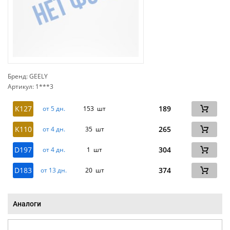
Бренд: GEELY
Артикул: 1***3
сп
K127
189
от 5 дн.
153 шт
K110
265
от 4 дн.
35 шт
D197
304
от 4 дн.
1 шт
D183
374
от 13 дн.
20 шт
Аналоги