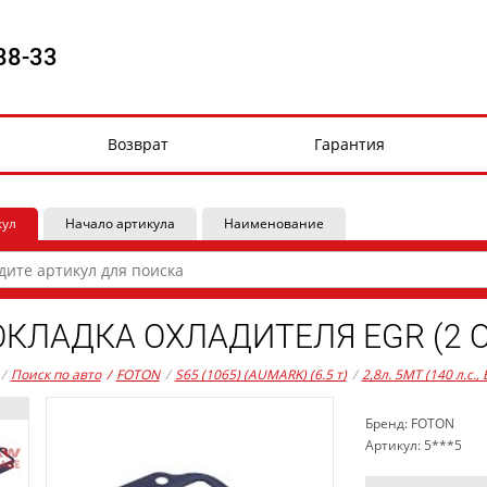
88-33
Возврат
Гарантия
кул
Начало артикула
Наименование
КЛАДКА ОХЛАДИТЕЛЯ EGR (2 ОК
/
Поиск по авто
/
FOTON
/
S65 (1065) (AUMARK) (6.5 т)
/
2,8л. 5MT (140 л.с.,
Бренд: FOTON
Артикул: 5***5