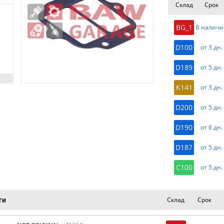
Склад
Срок
BG_1
В наличи
D100
от 3 дн.
D189
от 5 дн.
K141
от 3 дн.
D200
от 5 дн.
D190
от 6 дн.
D187
от 5 дн.
C100
от 5 дн.
Склад
Срок
ги