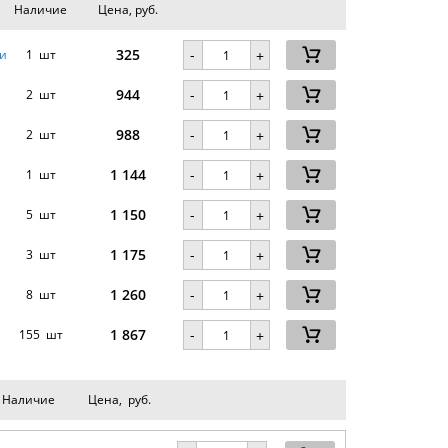
Наличие
Цена, руб.
325
-
и
1 шт
+
944
-
2 шт
+
988
-
2 шт
+
1 144
-
1 шт
+
1 150
-
5 шт
+
1 175
-
3 шт
+
1 260
-
8 шт
+
1 867
-
155 шт
+
Наличие
Цена, руб.