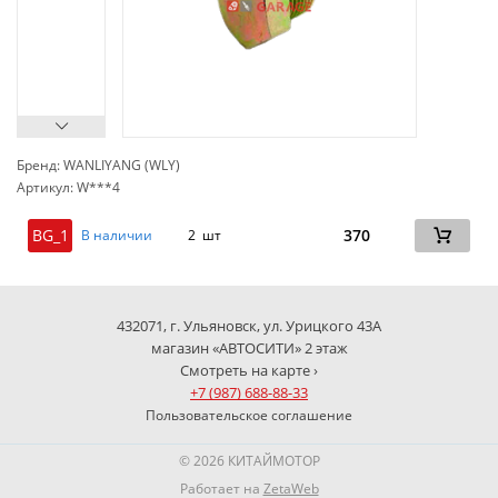
Бренд: WANLIYANG (WLY)
Артикул: W***4
сп
BG_1
370
В наличии
2 шт
432071, г. Ульяновск, ул. Урицкого 43А
магазин «АВТОСИТИ» 2 этаж
Смотреть на карте ›
+7 (987) 688-88-33
Пользовательское соглашение
© 2026 КИТАЙМОТОР
Работает на
ZetaWeb