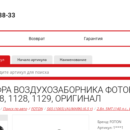
88-33
Возврат
Гарантия
кул
Начало артикула
Наименование
РА ВОЗДУХОЗАБОРНИКА ФОТОН 10
8, 1128, 1129, ОРИГИНАЛ
/
Поиск по авто
/
FOTON
/
S65 (1065) (AUMARK) (6.5 т)
/
2,8л. 5MT (140 л.с.,
Бренд: FOTON
Артикул: 1***1