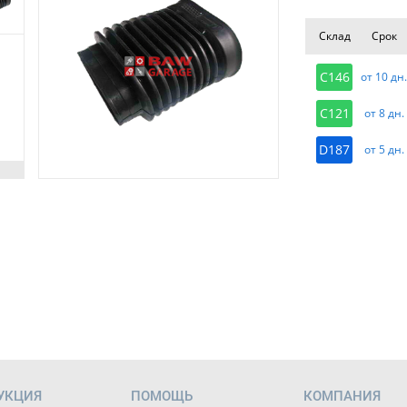
Склад
Срок
C146
от 10 дн
C121
от 8 дн.
D187
от 5 дн.
УКЦИЯ
ПОМОЩЬ
КОМПАНИЯ