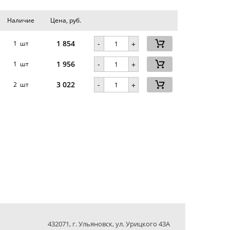
Наличие
Цена, руб.
1 854
-
.
1 шт
+
1 956
-
1 шт
+
3 022
-
2 шт
+
432071, г. Ульяновск, ул. Урицкого 43А