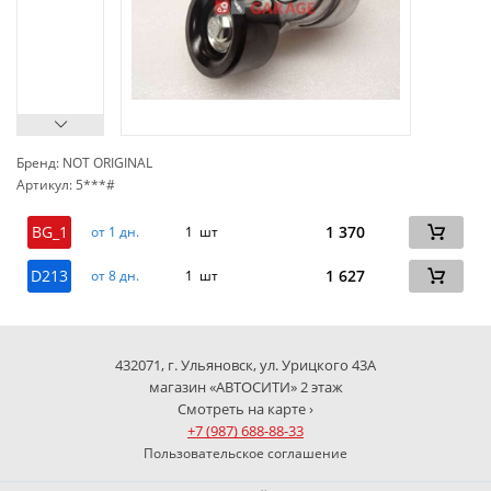
Бренд: NOT ORIGINAL
Артикул: 5***#
сп
BG_1
1 370
от 1 дн.
1 шт
D213
1 627
от 8 дн.
1 шт
432071, г. Ульяновск, ул. Урицкого 43А
магазин «АВТОСИТИ» 2 этаж
Смотреть на карте ›
+7 (987) 688-88-33
Пользовательское соглашение