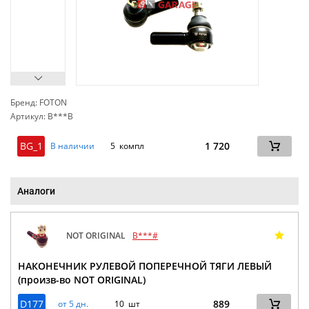
Бренд: FOTON
Артикул: B***B
сп
BG_1
1 720
В наличии
5 компл
Аналоги
NOT ORIGINAL
B***#
НАКОНЕЧНИК РУЛЕВОЙ ПОПЕРЕЧНОЙ ТЯГИ ЛЕВЫЙ
(произв-во NOT ORIGINAL)
D177
889
от 5 дн.
10 шт