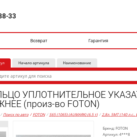
88-33
Возврат
Гарантия
кул
Начало артикула
Наименование
ЛЬЦО УПЛОТНИТЕЛЬНОЕ УКАЗА
НЕЕ (произ-во FOTON)
/
Поиск по авто
/
FOTON
/
S65 (1065) (AUMARK) (6.5 т)
/
2,8л. 5MT (140 л.с.,
Бренд: FOTON
Артикул: 4***8