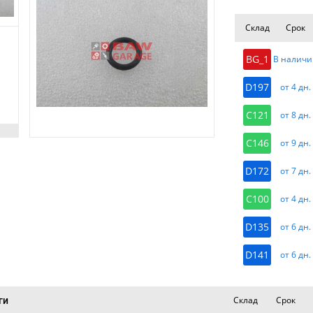
Склад
Срок
BG_1
В наличи
D197
от 4 дн.
C121
от 8 дн.
C146
от 9 дн.
D172
от 7 дн.
C100
от 4 дн.
D135
от 6 дн.
D141
от 6 дн.
Склад
Срок
ги