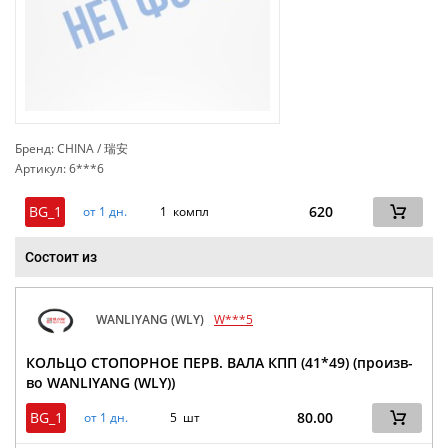
Бренд: CHINA / 瑞安
Артикул: 6***6
сп
BG_1
620
от 1 дн.
1 компл
Состоит из
WANLIYANG (WLY)
W***5
КОЛЬЦО СТОПОРНОЕ ПЕРВ. ВАЛА КПП (41*49) (произв-
во WANLIYANG (WLY))
BG_1
80.00
от 1 дн.
5 шт