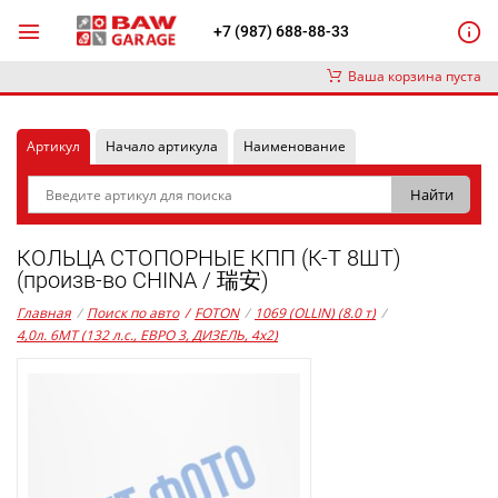
+7 (987) 688-88-33
Ваша корзина пуста
Артикул
Начало артикула
Наименование
КОЛЬЦА СТОПОРНЫЕ КПП (К-Т 8ШТ)
(произв-во CHINA / 瑞安)
Главная
/
Поиск по авто
/
FOTON
/
1069 (OLLIN) (8.0 т)
/
4,0л. 6MT (132 л.с., ЕВРО 3, ДИЗЕЛЬ, 4x2)