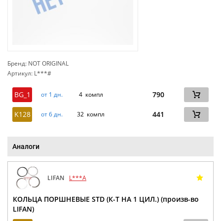
Бренд: NOT ORIGINAL
Артикул: L***#
сп
BG_1
790
от 1 дн.
4 компл
K128
441
от 6 дн.
32 компл
Аналоги
LIFAN
L***A
КОЛЬЦА ПОРШНЕВЫЕ STD (К-Т НА 1 ЦИЛ.) (произв-во
LIFAN)