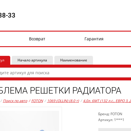
88-33
Возврат
Гарантия
кул
Начало артикула
Наименование
БЛЕМА РЕШЕТКИ РАДИАТОРА
/
Поиск по авто
/
FOTON
/
1069 (OLLIN) (8.0 т)
/
4,0л. 6MT (132 л.с., ЕВРО 3,
Бренд: FOTON
Артикул: 1***1