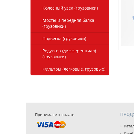
Колесный узел (грузовики)
Мосты и передняя балка
(грузовики)
Подвеска (грузовики)
Редуктор (дифференциал)
(грузовики)
Фильтры (легковые, грузовые)
Принимаем к оплате
ПРОД
Катал
Подбо