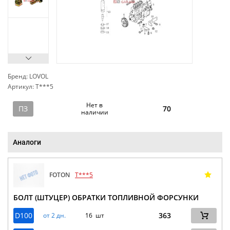
Бренд: LOVOL
Артикул: T***5
сп
Нет в
ПЗ
70
наличии
Аналоги
FOTON
T***5
БОЛТ (ШТУЦЕР) ОБРАТКИ ТОПЛИВНОЙ ФОРСУНКИ
D100
363
от 2 дн.
16 шт