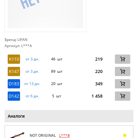
Бренд: LIFAN
Артикул: L***A
сп
K110
219
от 3 дн.
46 шт
K147
220
от 3 дн.
89 шт
D183
349
от 13 дн.
20 шт
D142
1 458
от 6 дн.
5 шт
Аналоги
NOT ORIGINAL
L***#