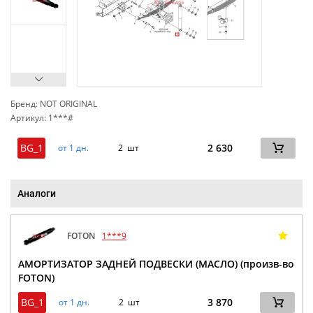
Бренд: NOT ORIGINAL
Артикул: 1***#
сп
BG_1
2 630
от 1 дн.
2 шт
Аналоги
FOTON
1***9
АМОРТИЗАТОР ЗАДНЕЙ ПОДВЕСКИ (МАСЛО) (произв-во
FOTON)
BG_1
3 870
от 1 дн.
2 шт