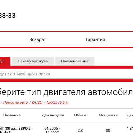
88-33
Возврат
Гарантия
кул
Начало артикула
Наименование
ерите тип двигателя автомобил
/
Поиск по авто
/
ISUZU
/
NKR55 (5.5 т)
Название
Годы выпуска
Объем
Мощность
Дв
MT (80 л.с., ЕВРО 2,
01.2006 -
4JB
2.8
80
, 4x2)
12.2007