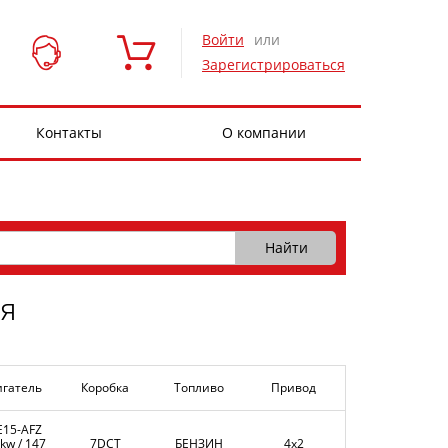
Войти
или
Зарегистрироваться
Контакты
О компании
я
игатель
Коробка
Топливо
Привод
E15-AFZ
kw / 147
7DCT
БЕНЗИН
4x2