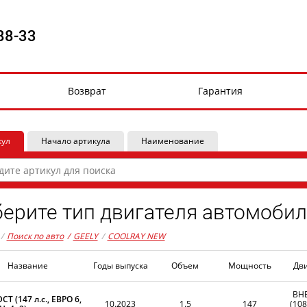
88-33
Возврат
Гарантия
кул
Начало артикула
Наименование
ерите тип двигателя автомобил
/
Поиск по авто
/
GEELY
/
COOLRAY NEW
Название
Годы выпуска
Объем
Мощность
Дв
BH
DCT (147 л.с., ЕВРО 6,
10.2023
1.5
147
(108