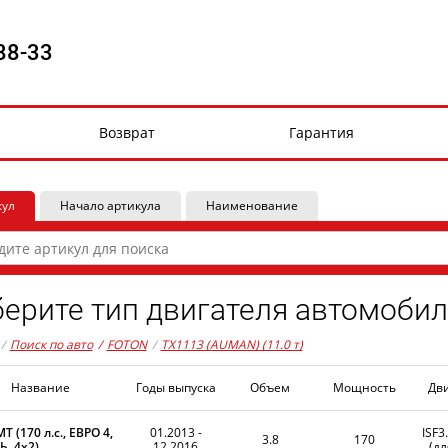
88-33
Возврат
Гарантия
кул
Начало артикула
Наименование
ерите тип двигателя автомобил
/
Поиск по авто
/
FOTON
/
TX1113 (AUMAN) (11.0 т)
Название
Годы выпуска
Объем
Мощность
Дв
MT (170 л.с., ЕВРО 4,
01.2013 -
ISF3
3.8
170
, 4x2)
12.2016
(дл