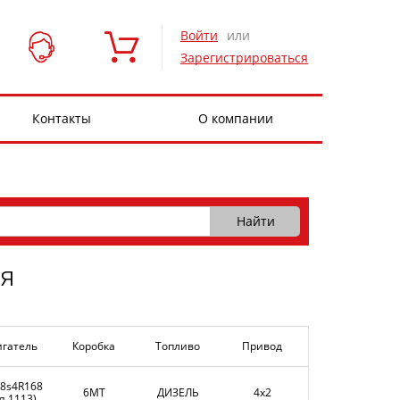
Войти
или
Зарегистрироваться
Контакты
О компании
я
игатель
Коробка
Топливо
Привод
.8s4R168
6MT
ДИЗЕЛЬ
4x2
я 1113)