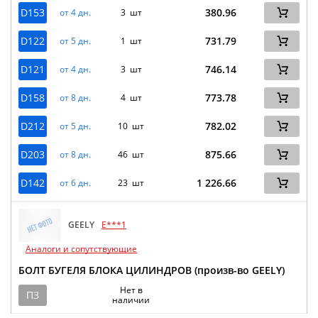
D153
380.96
от 4 дн.
3 шт
D122
731.79
от 5 дн.
1 шт
D121
746.14
от 4 дн.
3 шт
D158
773.78
от 8 дн.
4 шт
D212
782.02
от 5 дн.
10 шт
D203
875.66
от 8 дн.
46 шт
D142
1 226.66
от 6 дн.
23 шт
GEELY
E***1
Аналоги и сопутствующие
БОЛТ БУГЕЛЯ БЛОКА ЦИЛИНДРОВ (произв-во GEELY)
Нет в
ПЗ
наличии