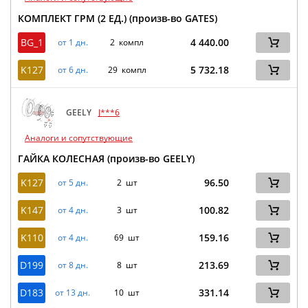
КОМПЛЕКТ ГРМ (2 ЕД.) (произв-во GATES)
BG_1
4 440.00
от 1 дн.
2 компл
K127
5 732.18
от 6 дн.
29 компл
GEELY
J***6
Аналоги и сопутствующие
ГАЙКА КОЛЕСНАЯ (произв-во GEELY)
K127
96.50
от 5 дн.
2 шт
K147
100.82
от 4 дн.
3 шт
K110
159.16
от 4 дн.
69 шт
D199
213.69
от 8 дн.
8 шт
D183
331.14
от 13 дн.
10 шт