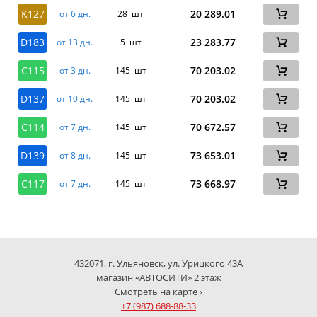
K127
20 289.01
от 6 дн.
28 шт
D183
23 283.77
от 13 дн.
5 шт
C115
70 203.02
от 3 дн.
145 шт
D137
70 203.02
от 10 дн.
145 шт
C114
70 672.57
от 7 дн.
145 шт
D139
73 653.01
от 8 дн.
145 шт
C117
73 668.97
от 7 дн.
145 шт
432071, г. Ульяновск, ул. Урицкого 43А
магазин «АВТОСИТИ» 2 этаж
Смотреть на карте ›
+7 (987) 688-88-33