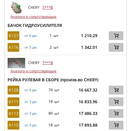
CHERY
T***B
Аналоги и сопутствующие
БАЧОК ГИДРОУСИЛИТЕЛЯ
K127
1 210.29
от 6 дн.
1 шт
K116
1 342.01
от 5 дн.
2 шт
CHERY
T***B
Аналоги и сопутствующие
РЕЙКА РУЛЕВАЯ В СБОРЕ (произв-во CHERY)
K128
16 667.32
от 6 дн.
74 шт
K111
16 833.96
от 3 дн.
19 шт
K113
17 486.33
от 3 дн.
80 шт
K110
17 893.88
от 3 дн.
18 шт