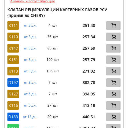
Аналоги и сопутствующие
КЛАПАН РЕЦИРКУЛЯЦИИ КАРТЕРНЫХ ГАЗОВ PCV
(произв-во CHERY)
K111
251.40
от 3 дн.
4 шт
K110
257.34
от 3 дн.
36 шт
K147
257.59
от 3 дн.
85 шт
K151
257.79
от 3 дн.
100 шт
K113
271.02
от 3 дн.
106 шт
D197
382.78
от 3 дн.
7 шт
K127
394.95
от 6 дн.
7 шт
K116
413.18
от 5 дн.
27 шт
D183
440.51
от 13 дн.
20 шт