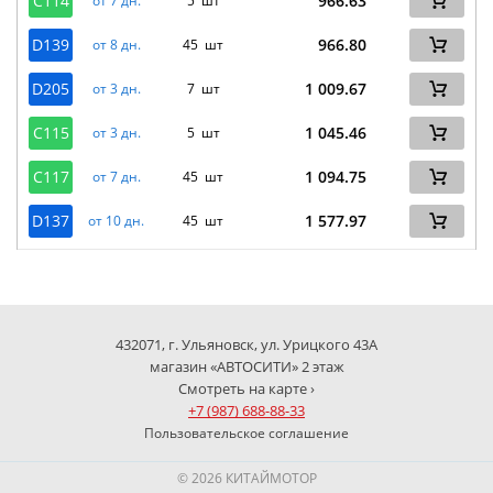
C114
966.63
от 7 дн.
5 шт
D139
966.80
от 8 дн.
45 шт
D205
1 009.67
от 3 дн.
7 шт
C115
1 045.46
от 3 дн.
5 шт
C117
1 094.75
от 7 дн.
45 шт
D137
1 577.97
от 10 дн.
45 шт
432071, г. Ульяновск, ул. Урицкого 43А
магазин «АВТОСИТИ» 2 этаж
Смотреть на карте ›
+7 (987) 688-88-33
Пользовательское соглашение
© 2026 КИТАЙМОТОР