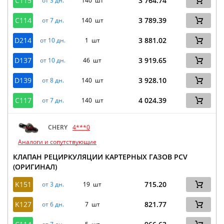
C115
3 764.74
от 3 дн.
140 шт
C114
3 789.39
от 7 дн.
140 шт
D214
3 881.02
от 10 дн.
1 шт
D137
3 919.65
от 10 дн.
46 шт
D139
3 928.10
от 8 дн.
140 шт
C117
4 024.39
от 7 дн.
140 шт
CHERY
4***0
Аналоги и сопутствующие
КЛАПАН РЕЦИРКУЛЯЦИИ КАРТЕРНЫХ ГАЗОВ PCV
(ОРИГИНАЛ)
K151
715.20
от 3 дн.
19 шт
K127
821.77
от 6 дн.
7 шт