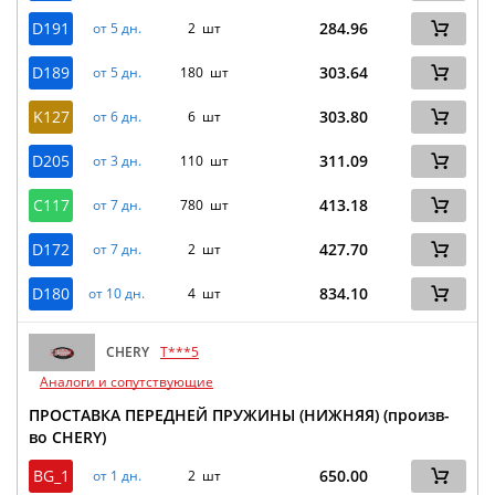
D191
284.96
от 5 дн.
2 шт
D189
303.64
от 5 дн.
180 шт
K127
303.80
от 6 дн.
6 шт
D205
311.09
от 3 дн.
110 шт
C117
413.18
от 7 дн.
780 шт
D172
427.70
от 7 дн.
2 шт
D180
834.10
от 10 дн.
4 шт
CHERY
T***5
Аналоги и сопутствующие
ПРОСТАВКА ПЕРЕДНЕЙ ПРУЖИНЫ (НИЖНЯЯ) (произв-
во CHERY)
BG_1
650.00
от 1 дн.
2 шт