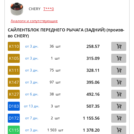
CHERY
T***0
Аналоги и сопутствующие
САЙЛЕНТБЛОК ПЕРЕДНЕГО РЫЧАГА (ЗАДНИЙ) (произв-
во CHERY)
K110
258.57
от 3 дн.
36 шт
K105
315.09
от 3 дн.
1 шт
K111
328.11
от 3 дн.
75 шт
K147
395.06
от 3 дн.
97 шт
K127
492.16
от 6 дн.
38 шт
D183
507.35
от 13 дн.
3 шт
D172
1 155.56
от 7 дн.
2 шт
C115
1 378.20
от 3 дн.
1 503 шт