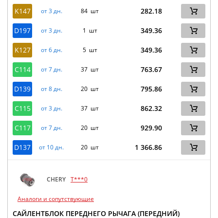
K147
282.18
от 3 дн.
84 шт
D197
349.36
от 3 дн.
1 шт
K127
349.36
от 6 дн.
5 шт
C114
763.67
от 7 дн.
37 шт
D139
795.86
от 8 дн.
20 шт
C115
862.32
от 3 дн.
37 шт
C117
929.90
от 7 дн.
20 шт
D137
1 366.86
от 10 дн.
20 шт
CHERY
T***0
Аналоги и сопутствующие
САЙЛЕНТБЛОК ПЕРЕДНЕГО РЫЧАГА (ПЕРЕДНИЙ)