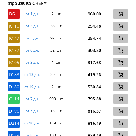
(произв-во CHERY)
BG_1
960.00
от 1 дн.
2 шт
K110
254.48
от 3 дн.
38 шт
K147
254.74
от 3 дн.
92 шт
K127
303.80
от 6 дн.
32 шт
K105
317.63
от 3 дн.
1 шт
D183
419.26
от 13 дн.
20 шт
D180
530.84
от 10 дн.
2 шт
C114
795.88
от 7 дн.
900 шт
D196
816.37
от 5 дн.
13 шт
D214
816.49
от 10 дн.
139 шт
D139
829.49
от 8 дн.
100 шт