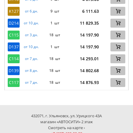
K127
6 111.63
от 6 дн.
9 шт
D214
11 829.35
от 10 дн.
1 шт
C115
14 197.90
от 3 дн.
18 шт
D137
14 197.90
от 10 дн.
1 шт
C114
14 293.01
от 7 дн.
18 шт
D139
14 802.68
от 8 дн.
18 шт
C117
14 876.93
от 7 дн.
18 шт
432071, г. Ульяновск, ул. Урицкого 43А
магазин «АВТОСИТИ» 2 этаж
Смотреть на карте ›