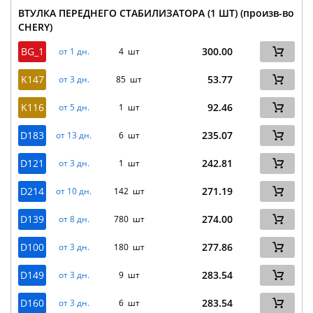
ВТУЛКА ПЕРЕДНЕГО СТАБИЛИЗАТОРА (1 ШТ) (произв-во
CHERY)
BG_1
300.00
от 1 дн.
4 шт
K147
53.77
от 3 дн.
85 шт
K116
92.46
от 5 дн.
1 шт
D183
235.07
от 13 дн.
6 шт
D121
242.81
от 3 дн.
1 шт
D214
271.19
от 10 дн.
142 шт
D139
274.00
от 8 дн.
780 шт
D100
277.86
от 3 дн.
180 шт
D149
283.54
от 3 дн.
9 шт
D160
283.54
от 3 дн.
6 шт