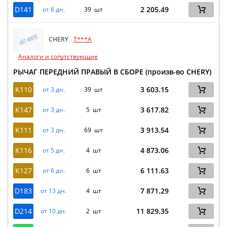
D141
2 205.49
от 6 дн.
39 шт
CHERY
T***A
Аналоги и сопутствующие
РЫЧАГ ПЕРЕДНИЙ ПРАВЫЙ В СБОРЕ (произв-во CHERY)
K110
3 603.15
от 3 дн.
39 шт
K147
3 617.82
от 3 дн.
5 шт
K111
3 913.54
от 3 дн.
69 шт
K116
4 873.06
от 5 дн.
4 шт
K127
6 111.63
от 6 дн.
6 шт
D183
7 871.29
от 13 дн.
4 шт
D214
11 829.35
от 10 дн.
2 шт