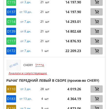
C115
14 197.90
от 3 дн.
21 шт
D137
14 197.90
от 10 дн.
21 шт
C114
14 293.01
от 7 дн.
21 шт
D139
14 802.68
от 8 дн.
21 шт
C117
14 876.93
от 7 дн.
21 шт
D172
22 209.23
от 7 дн.
1 шт
CHERY
T***A
Аналоги и сопутствующие
РЫЧАГ ПЕРЕДНИЙ ЛЕВЫЙ В СБОРЕ (произв-во CHERY)
K110
4 019.26
от 3 дн.
28 шт
D183
4 364.19
от 13 дн.
4 шт
K116
4 873.06
от 5 дн.
9 шт