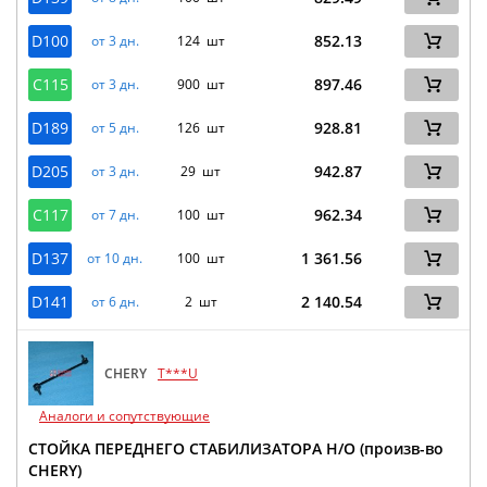
D100
852.13
от 3 дн.
124 шт
C115
897.46
от 3 дн.
900 шт
D189
928.81
от 5 дн.
126 шт
D205
942.87
от 3 дн.
29 шт
C117
962.34
от 7 дн.
100 шт
D137
1 361.56
от 10 дн.
100 шт
D141
2 140.54
от 6 дн.
2 шт
CHERY
T***U
Аналоги и сопутствующие
СТОЙКА ПЕРЕДНЕГО СТАБИЛИЗАТОРА Н/О (произв-во
CHERY)